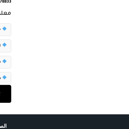
178833
معلو
ح
ا
ص
سع
الص