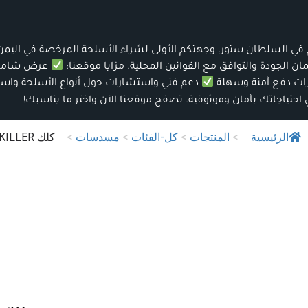
كم في السلطان ستور، وجهتكم الأولى لشراء الأسلحة المرخصة في اليمن.
الجودة والتوافق مع القوانين المحلية. مزايا موقعنا:
عرض شامل ل
ات دفع آمنة وسهلة
دعم فني واستشارات حول أنواع الأسلحة واس
بي احتياجاتك بأمان وموثوقية. تصفح موقعنا الآن واختر ما يناسبك!
الرئيسية
>
المنتجات
>
كل-الفئات
>
مسدسات
>
كلك KILLER باكستاني