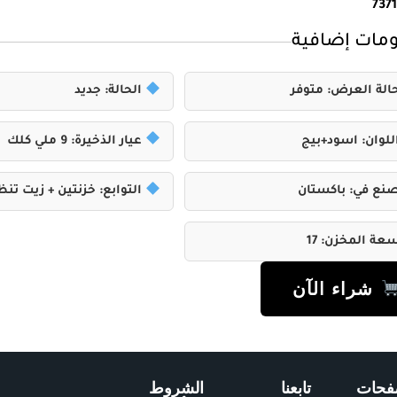
737
مات إضافية
الة العرض: متوفر
الحالة: جديد
للوان: اسود+بيج
عيار الذخيرة: 9 ملي كلك
نع في: باكستان
التوابع: خزنتين + زيت تن
ة المخزن: 17
شراء الآن
فحات
تابعنا
الشروط