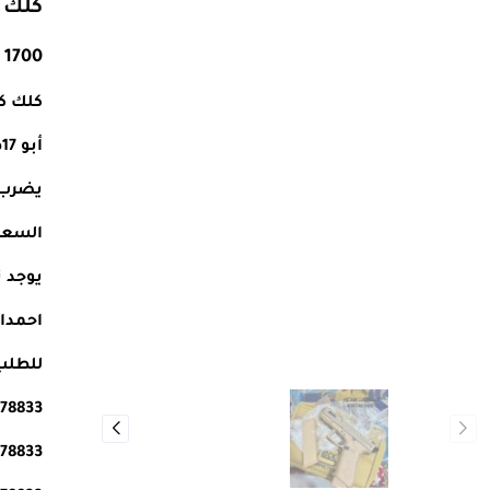
كلك KILLER باكستاني
1700 ريال سعودي
كلك ك
أبو 17طلقة وكالة جديد كرت
يضرب ف
السعر 1700 ريال سع
يوجد 
احمدال
للطلب
178833
178833