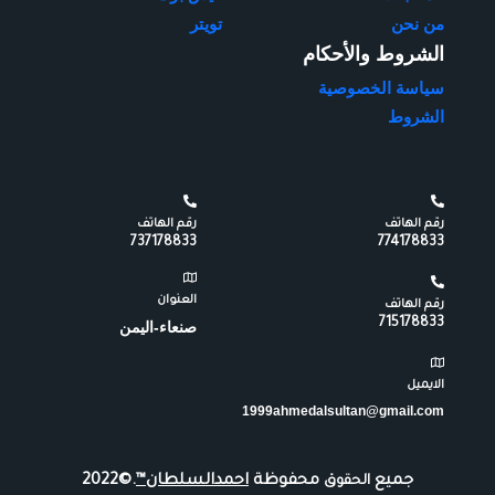
من نحن
تويتر
الشروط والأحكام
سياسة الخصوصية
الشروط
رقم الهاتف
رقم الهاتف
737178833
774178833
العنوان
رقم الهاتف
715178833
صنعاء-اليمن
الايميل
1999ahmedalsultan@gmail.com
جميع
محفوظة
احمدالسلطان™
.©2022
الحقوق