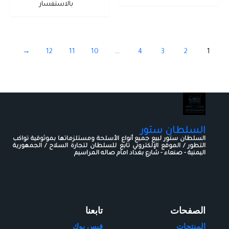
بالاستفسار
←
12
11
10
…
4
3
2
1
السلطان ستور
السلطان ستور لبيع جميع أنواع الأسلحة ومستلزماتها بموثوقية تواكب
التطور / الموقع الإلكتروني تابع للسلطان لتجارة السلاح / الجمهورية
اليمنية - صنعاء - شارع بغداد امام صاله المراسيم
الصفحات
تابعنا
المنتجات
فيس بوك