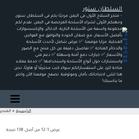
تم
خطي
الفرز
السلطان ستور
لى
حس
الأح
لمحتوى
– متجر السلاح الأول في اليمن مرحبًا بكم في السلطان ستور،
وجهتكم الأولى لشراء الأسلحة المرخصة في اليمن. نقدم لكم
مجموعة واسعة من الأسلحة النارية، الذخائر، والإكسسوارات
بأفضل الأسعار، مع ضمان الجودة والتوافق مع القوانين
المحلية. مزايا موقعنا: ✅ عرض شامل لأحدث الأسلحة
والذخائر المتاحة ✅ تفاصيل دقيقة عن كل منتج مع الصور
والأسعار ✅ خيارات دفع آمنة وسهلة ✅ دعم فني
واستشارات حول أنواع الأسلحة واستخدامها ✅ خدمة عملاء
متاحة للرد على استفساراتكم سواء كنت محترفًا أو هاويًا، نحن
هنا لنلبي احتياجاتك بأمان وموثوقية. تصفح موقعنا الآن واختر
ما يناسبك!
الرئيسية
المتجر
عرض 1–12 من أصل 138 نتيجة