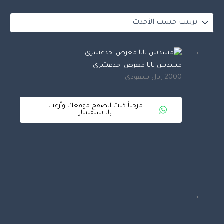
مسدس تاتا معرض احدعشري
2000 ريال سعودي
مرحباً كنت اتصفح موقعك وأرغب
بالاستفسار