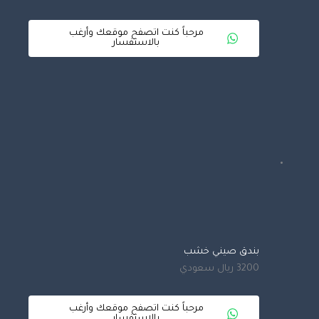
مرحباً كنت اتصفح موقعك وأرغب
بالاستفسار
بندق صيني خشب
3200 ريال سعودي
مرحباً كنت اتصفح موقعك وأرغب