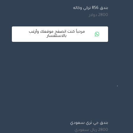
بندق R56 تركي وكاله
2800 دولار
مرحباً كنت اتصفح موقعك وأرغب
بالاستفسار
بندق جي ثري سعودي
2800 ريال سعودي