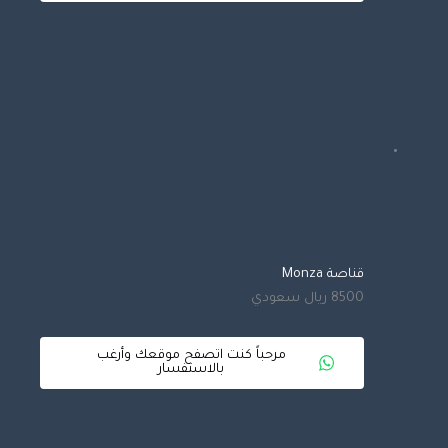
قناصة Monza
8500 ريال سعودي
مرحباً كنت اتصفح موقعك وأرغب
بالاستفسار