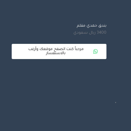
بندق حمدي مقلم
3400 ريال سعودي
مرحباً كنت اتصفح موقعك وأرغب
بالاستفسار