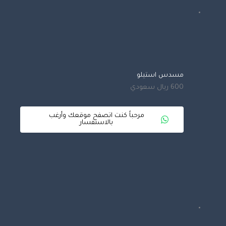
مسدس استيلو
600 ريال سعودي
مرحباً كنت اتصفح موقعك وأرغب
بالاستفسار