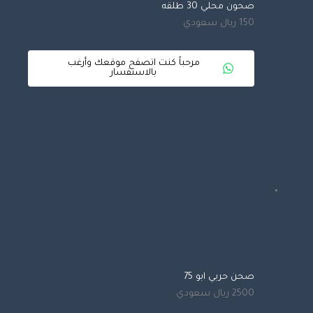
صحون محلي 30 طلقه
150 ريال سعودي
مرحباً كنت اتصفح موقعك وأرغب
بالاستفسار
صحن حربي ابو 75
2500 ريال سعودي