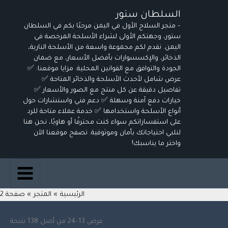
خطي
تم
السلطان ستور
لى
الفرز
– متجر السلاح الأول في اليمن مرحبًا بكم في السلطان
لمحتوى
حس
ستور، وجهتكم الأولى لشراء الأسلحة المرخصة في
الأح
اليمن. نقدم لكم مجموعة واسعة من الأسلحة النارية،
الذخائر، والإكسسوارات بأفضل الأسعار، مع ضمان
الجودة والتوافق مع القوانين المحلية. مزايا موقعنا: ✅
عرض شامل لأحدث الأسلحة والذخائر المتاحة ✅
تفاصيل دقيقة عن كل منتج مع الصور والأسعار ✅
خيارات دفع آمنة وسهلة ✅ دعم فني واستشارات حول
أنواع الأسلحة واستخدامها ✅ خدمة عملاء متاحة للرد
على استفساراتكم سواء كنت محترفًا أو هاويًا، نحن هنا
لنلبي احتياجاتك بأمان وموثوقية. تصفح موقعنا الآن
واختر ما يناسبك!
الرئيسية
المتجر
صفحة 2
عرض 13–24 من أصل 138 نتيجة