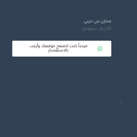
مخازن بني حربي
50 ريال سعودي
مرحباً كنت اتصفح موقعك وأرغب
بالاستفسار