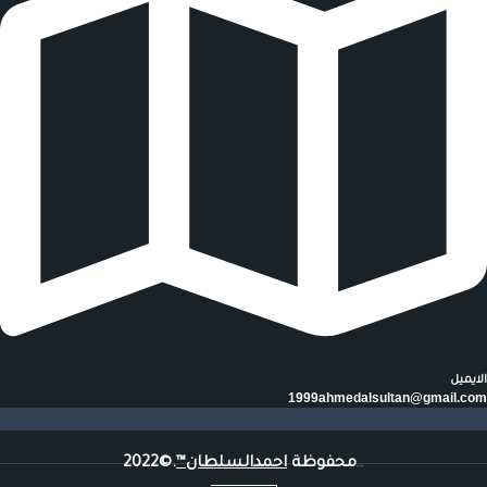
الايميل
1999ahmedalsultan@gmail.com
محفوظة
احمدالسلطان™
.©2022
جميع
الحقوق