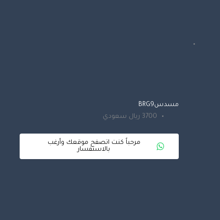
مسدسBRG9
3700 ريال سعودي
مرحباً كنت اتصفح موقعك وأرغب
بالاستفسار