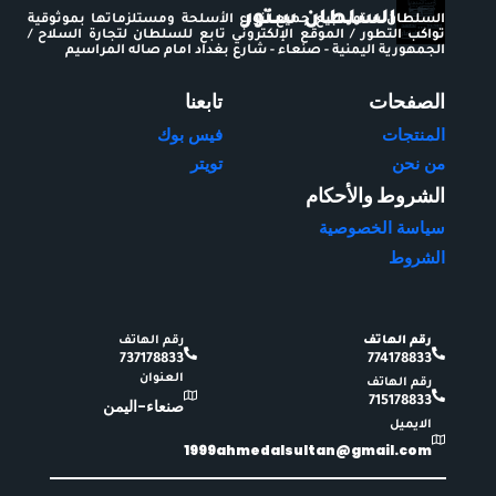
السلطان ستور
السلطان ستور لبيع جميع أنواع الأسلحة ومستلزماتها بموثوقية
تواكب التطور / الموقع الإلكتروني تابع للسلطان لتجارة السلاح /
الجمهورية اليمنية - صنعاء - شارع بغداد امام صاله المراسيم
الصفحات
تابعنا
المنتجات
فيس بوك
من نحن
تويتر
الشروط والأحكام
سياسة الخصوصية
الشروط
رقم الهاتف
رقم الهاتف
737178833
774178833
العنوان
رقم الهاتف
715178833
صنعاء-اليمن
الايميل
1999ahmedalsultan@gmail.com