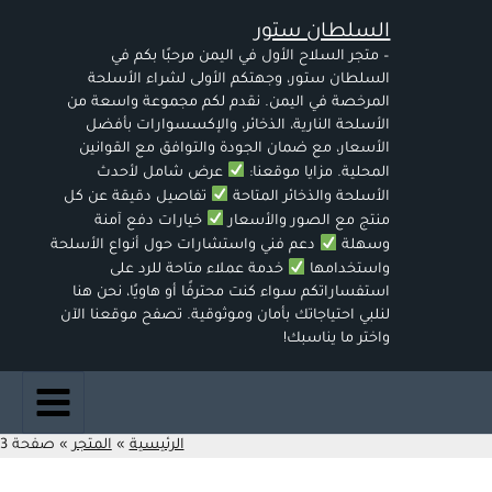
تم
خطي
الفر
السلطان ستور
لى
حس
الأ
لمحتوى
– متجر السلاح الأول في اليمن مرحبًا بكم في
السلطان ستور، وجهتكم الأولى لشراء الأسلحة
المرخصة في اليمن. نقدم لكم مجموعة واسعة من
الأسلحة النارية، الذخائر، والإكسسوارات بأفضل
الأسعار، مع ضمان الجودة والتوافق مع القوانين
المحلية. مزايا موقعنا:
عرض شامل لأحدث
الأسلحة والذخائر المتاحة
تفاصيل دقيقة عن كل
منتج مع الصور والأسعار
خيارات دفع آمنة
وسهلة
دعم فني واستشارات حول أنواع الأسلحة
واستخدامها
خدمة عملاء متاحة للرد على
استفساراتكم سواء كنت محترفًا أو هاويًا، نحن هنا
لنلبي احتياجاتك بأمان وموثوقية. تصفح موقعنا الآن
واختر ما يناسبك!
الرئيسية
المتجر
صفحة 3