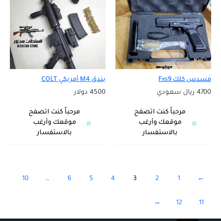
مسدس كلك Fxs9
بندق M4 أمريكي COLT
4700 ريال سعودي
4500 دولار
مرحباً كنت اتصفح
مرحباً كنت اتصفح
موقعك وأرغب
موقعك وأرغب
بالاستفسار
بالاستفسار
10
…
6
5
4
3
2
1
→
←
12
11