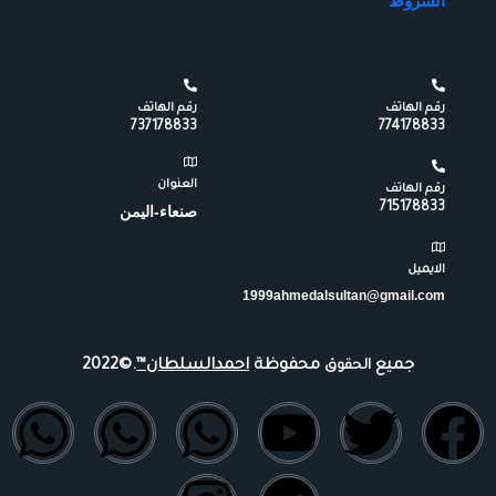
الشروط
رقم الهاتف
رقم الهاتف
737178833
774178833
العنوان
رقم الهاتف
715178833
صنعاء-اليمن
الايميل
1999ahmedalsultan@gmail.com
جميع
محفوظة
احمدالسلطان™
.©2022
الحقوق
W
W
W
I
Y
T
T
F
h
h
h
n
o
e
w
a