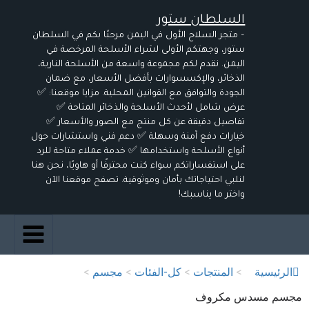
خطي
السلطان ستور
لى
لمحتوى
– متجر السلاح الأول في اليمن مرحبًا بكم في السلطان
ستور، وجهتكم الأولى لشراء الأسلحة المرخصة في
اليمن. نقدم لكم مجموعة واسعة من الأسلحة النارية،
الذخائر، والإكسسوارات بأفضل الأسعار، مع ضمان
الجودة والتوافق مع القوانين المحلية. مزايا موقعنا: ✅
عرض شامل لأحدث الأسلحة والذخائر المتاحة ✅
تفاصيل دقيقة عن كل منتج مع الصور والأسعار ✅
خيارات دفع آمنة وسهلة ✅ دعم فني واستشارات حول
أنواع الأسلحة واستخدامها ✅ خدمة عملاء متاحة للرد
على استفساراتكم سواء كنت محترفًا أو هاويًا، نحن هنا
لنلبي احتياجاتك بأمان وموثوقية. تصفح موقعنا الآن
واختر ما يناسبك!
الرئيسية
>
المنتجات
>
كل-الفئات
>
مجسم
>
مجسم مسدس مكروف