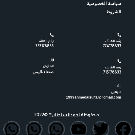
سياسة الخصوصية
الشروط
رقم الهاتف
رقم الهاتف
737178833
774178833
العنوان
رقم الهاتف
صنعاء-اليمن
715178833
الايميل
1999ahmedalsultan@gmail.com
محفوظة
احمدالسلطان™
.©2022
جميع
الحقوق
W
W
W
I
Y
T
T
F