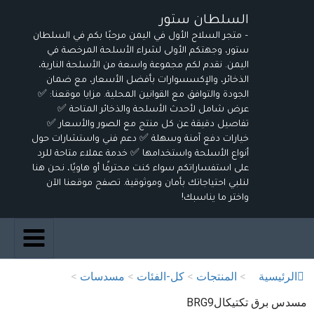
خطي
السلطان ستور
لى
– متجر السلاح الأول في اليمن مرحبًا بكم في السلطان
لمحتوى
ستور، وجهتكم الأولى لشراء الأسلحة المرخصة في
اليمن. نقدم لكم مجموعة واسعة من الأسلحة النارية،
الذخائر، والإكسسوارات بأفضل الأسعار، مع ضمان
الجودة والتوافق مع القوانين المحلية. مزايا موقعنا: ✅
عرض شامل لأحدث الأسلحة والذخائر المتاحة ✅
تفاصيل دقيقة عن كل منتج مع الصور والأسعار ✅
خيارات دفع آمنة وسهلة ✅ دعم فني واستشارات حول
أنواع الأسلحة واستخدامها ✅ خدمة عملاء متاحة للرد
على استفساراتكم سواء كنت محترفًا أو هاويًا، نحن هنا
لنلبي احتياجاتك بأمان وموثوقية. تصفح موقعنا الآن
واختر ما يناسبك!
الرئيسية
>
المنتجات
>
كل-الفئات
>
مسدسات
>
مسدس برق تكتيكالBRG9