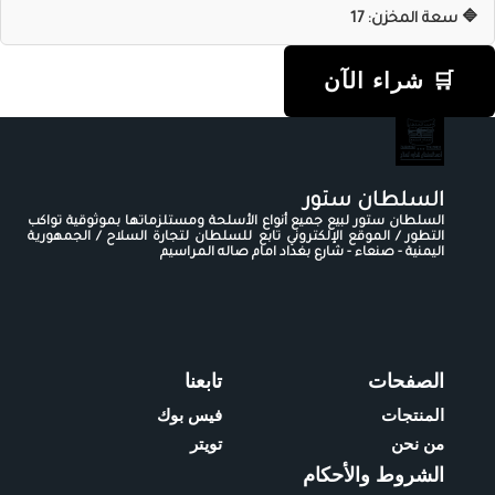
🔷 سعة المخزن: 17
🛒 شراء الآن
السلطان ستور
السلطان ستور لبيع جميع أنواع الأسلحة ومستلزماتها بموثوقية تواكب
التطور / الموقع الإلكتروني تابع للسلطان لتجارة السلاح / الجمهورية
اليمنية - صنعاء - شارع بغداد امام صاله المراسيم
الصفحات
تابعنا
المنتجات
فيس بوك
من نحن
تويتر
الشروط والأحكام