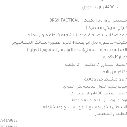
4400 ريال سعودي
مسدس برق ناين تكتيكال BRG9 TACTICAL
/تركي امريكي(مشترك)
/ مواصفات رياضيه:قاعده شاشه+قشطه طويل+فتحات
تهوئه+ماصوره دبل ابو بقمه+الجزء العلوي(سبائك السكانديوم
الصلبه)+الجزء السفلي(ماده البوليمار المقاوم للحراره)
/عيار19×9ملم
/سعه المخازن 17طلقه+ 21 طلقه
/فاخر من الاخر
/زيرو مشنط من وكالته
متوفر جميع الالوان مناسبه لكل الاذواق
/سعر القطعه 4400 ريال سعودي
يوجـ.ـد توصـ،ـيل للجميع المحافظات
السلطان ستور لجمـ.ـيع انـ.ـواع السـ،ـلاح ومستلزماتة :
للطلب والاستفسار
774178833