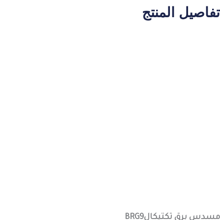
تفاصيل المنتج
مسدس برق تكتيكالBRG9