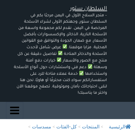
خطي
السلطان ستور
لى
لمحتوى
– متجر السلاح الأول في اليمن مرحبًا بكم في
السلطان ستور، وجهتكم الأولى لشراء الأسلحة
المرخصة في اليمن. نقدم لكم مجموعة واسعة من
الأسلحة النارية، الذخائر، والإكسسوارات بأفضل
الأسعار، مع ضمان الجودة والتوافق مع القوانين
المحلية. مزايا موقعنا:
عرض شامل لأحدث
الأسلحة والذخائر المتاحة
تفاصيل دقيقة عن كل
منتج مع الصور والأسعار
خيارات دفع آمنة
وسهلة
دعم فني واستشارات حول أنواع الأسلحة
واستخدامها
خدمة عملاء متاحة للرد على
استفساراتكم سواء كنت محترفًا أو هاويًا، نحن هنا
لنلبي احتياجاتك بأمان وموثوقية. تصفح موقعنا الآن
واختر ما يناسبك!
الرئيسية
>
المنتجات
>
كل-الفئات
>
مسدسات
>