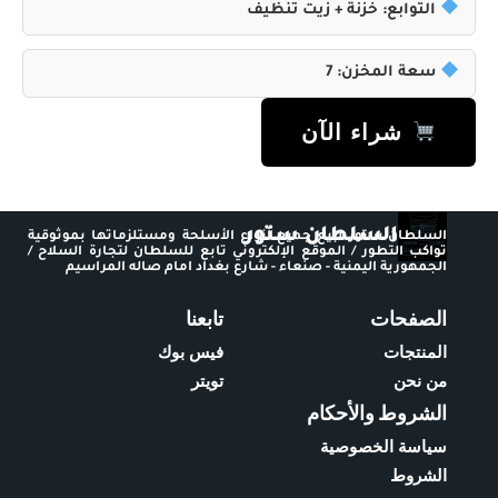
التوابع: خزنة + زيت تنظيف
سعة المخزن: 7
شراء الآن
السلطان ستور
السلطان ستور لبيع جميع أنواع الأسلحة ومستلزماتها بموثوقية
تواكب التطور / الموقع الإلكتروني تابع للسلطان لتجارة السلاح /
الجمهورية اليمنية - صنعاء - شارع بغداد امام صاله المراسيم
الصفحات
تابعنا
المنتجات
فيس بوك
من نحن
تويتر
الشروط والأحكام
سياسة الخصوصية
الشروط