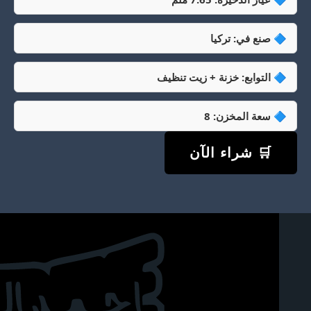
🔷 صنع في: تركيا
🔷 التوابع: خزنة + زيت تنظيف
🔷 سعة المخزن: 8
🛒 شراء الآن