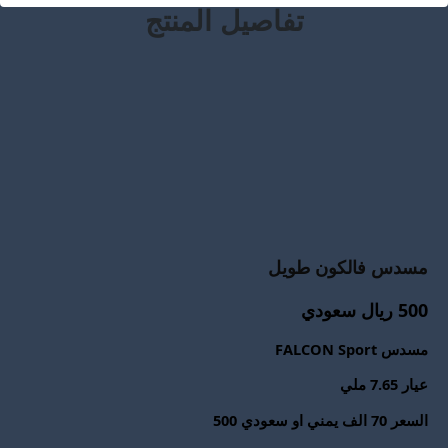
تفاصيل المنتج
مسدس فالكون طويل
500 ريال سعودي
مسدس FALCON Sport
عيار 7.65 ملي
السعر 70 الف يمني او سعودي 500