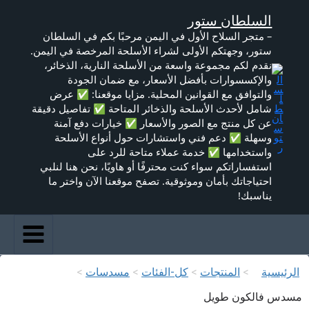
خطي
السلطان ستور
لى
لمحتوى
– متجر السلاح الأول في اليمن مرحبًا بكم في السلطان
ستور، وجهتكم الأولى لشراء الأسلحة المرخصة في اليمن.
نقدم لكم مجموعة واسعة من الأسلحة النارية، الذخائر،
والإكسسوارات بأفضل الأسعار، مع ضمان الجودة
والتوافق مع القوانين المحلية. مزايا موقعنا: ✅ عرض
شامل لأحدث الأسلحة والذخائر المتاحة ✅ تفاصيل دقيقة
عن كل منتج مع الصور والأسعار ✅ خيارات دفع آمنة
وسهلة ✅ دعم فني واستشارات حول أنواع الأسلحة
واستخدامها ✅ خدمة عملاء متاحة للرد على
استفساراتكم سواء كنت محترفًا أو هاويًا، نحن هنا لنلبي
احتياجاتك بأمان وموثوقية. تصفح موقعنا الآن واختر ما
يناسبك!
الرئيسية
>
المنتجات
>
كل-الفئات
>
مسدسات
>
مسدس فالكون طويل