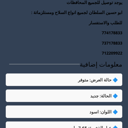
يوجد توصيل للجميع المحافظات
ابو حسين السلطان لجميع انواع السلاح ومستلزماتة :
للطلب والاستفسار
774178833
737178833
712209922
معلومات إضافية
🔷 حالة العرض: متوفر
🔷 الحالة: جديد
🔷 اللوان: اسود
🔷 عيار الذخيرة: 7.65 ملم