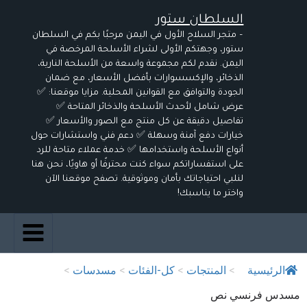
خطي
السلطان ستور
لى
لمحتوى
– متجر السلاح الأول في اليمن مرحبًا بكم في السلطان
ستور، وجهتكم الأولى لشراء الأسلحة المرخصة في
اليمن. نقدم لكم مجموعة واسعة من الأسلحة النارية،
الذخائر، والإكسسوارات بأفضل الأسعار، مع ضمان
الجودة والتوافق مع القوانين المحلية. مزايا موقعنا: ✅
عرض شامل لأحدث الأسلحة والذخائر المتاحة ✅
تفاصيل دقيقة عن كل منتج مع الصور والأسعار ✅
خيارات دفع آمنة وسهلة ✅ دعم فني واستشارات حول
أنواع الأسلحة واستخدامها ✅ خدمة عملاء متاحة للرد
على استفساراتكم سواء كنت محترفًا أو هاويًا، نحن هنا
لنلبي احتياجاتك بأمان وموثوقية. تصفح موقعنا الآن
واختر ما يناسبك!
الرئيسية
>
المنتجات
>
كل-الفئات
>
مسدسات
>
مسدس فرنسي نص