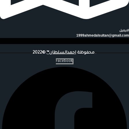
الايميل
1999ahmedalsultan@gmail.com
محفوظة
احمدالسلطان™
.©2022
جميع
الحقوق
Facebook