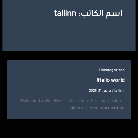
اسم الكاتب: tallinn
Uncategorized
Hello world!
tallinn
/
مارس 21, 2025
Welcome to WordPress. This is your first post. Edit or
delete it, then start writing!