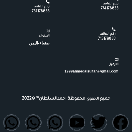
رقم الهاتف
رقم الهاتف
774178833
737178833
رقم الهاتف
العنوان
715178833
صنعاء-اليمن
الايميل
1999ahmedalsultan@gmail.com
جميع
محفوظة
احمدالسلطان™
.©2022
الحقوق
W
W
W
I
Y
T
T
F