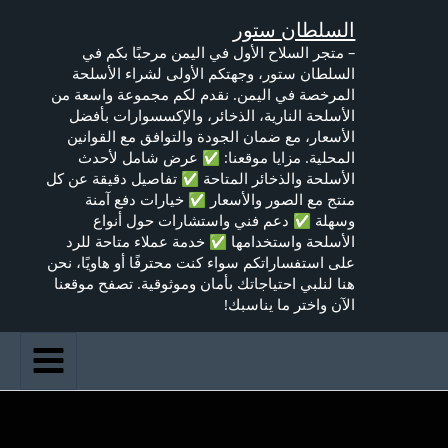
خطي
السلطان ستور
لى
لمحتوى
– متجر السلاح الأول في اليمن مرحبًا بكم في
السلطان ستور، وجهتكم الأولى لشراء الأسلحة
المرخصة في اليمن. نقدم لكم مجموعة واسعة من
الأسلحة النارية، الذخائر، والإكسسوارات بأفضل
الأسعار، مع ضمان الجودة والتوافق مع القوانين
المحلية. مزايا موقعنا: ✅ عرض شامل لأحدث
الأسلحة والذخائر المتاحة ✅ تفاصيل دقيقة عن كل
منتج مع الصور والأسعار ✅ خيارات دفع آمنة
وسهلة ✅ دعم فني واستشارات حول أنواع
الأسلحة واستخدامها ✅ خدمة عملاء متاحة للرد
على استفساراتكم سواء كنت محترفًا أو هاويًا، نحن
هنا لنلبي احتياجاتك بأمان وموثوقية. تصفح موقعنا
الآن واختر ما يناسبك!